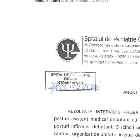
In
Anunțuri de interes public
by admin
30.09.2021