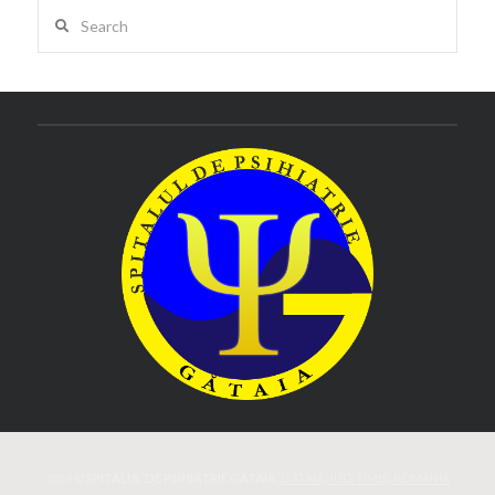
Search
2019 ©
SPITALUL DE PSIHIATRIE GATAIA
,
GĂTAIA, JUD. TIMIȘ, ROMÂNIA