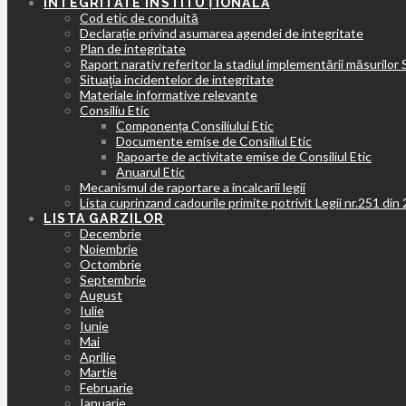
INTEGRITATE INSTITUȚIONALĂ
Cod etic de conduită
Declarație privind asumarea agendei de integritate
Plan de integritate
Raport narativ referitor la stadiul implementării măsurilor
Situaţia incidentelor de integritate
Materiale informative relevante
Consiliu Etic
Componența Consiliului Etic
Documente emise de Consiliul Etic
Rapoarte de activitate emise de Consiliul Etic
Anuarul Etic
Mecanismul de raportare a incalcarii legii
Lista cuprinzand cadourile primite potrivit Legii nr.251 din
LISTA GARZILOR
Decembrie
Noiembrie
Octombrie
Septembrie
August
Iulie
Iunie
Mai
Aprilie
Martie
Februarie
Ianuarie