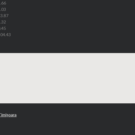
.66
.03
3.87
.32
.45
04.43
Timișoara