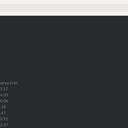
area în lei
5.17
6.03
0.06
.18
.67
3.92
2.07