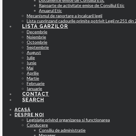
Documente emise de Consiliul Etic
Rapoarte de activitate emise de Consiliul Etic
Anuarul Etic
Mecanismul de raportare a incalcarii legii
Lista cuprinzand cadourile primite potrivit Legii nr.251 din
LISTA GARZILOR
Decembrie
Noiembrie
Octombrie
Septembrie
August
Iulie
Iunie
Mai
Aprilie
Martie
Februarie
Ianuarie
CONTACT
SEARCH
ACASĂ
DESPRE NOI
Legislație privind organizarea si functionarea
Conducere
Consiliu de administratie
Manager