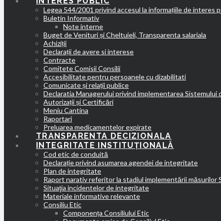
INTERES PUBLIC
Legea 544/2001 privind accesul la informațiile de interes p
Buletin Informativ
Note interne
Buget de Venituri și Cheltuieli, Transparenta salariala
Achiziții
Declarații de avere si interese
Contracte
Comitete Comisii Consilii
Accesibilitate pentru persoanele cu dizabilitati
Comunicate și relații publice
Declaratia Managerului privind implementarea Sistemului 
Autorizații și Certificări
Meniu Cantina
Raportari
Preluarea medicamentelor expirate
TRANSPARENTA DECIZIONALA
INTEGRITATE INSTITUȚIONALĂ
Cod etic de conduită
Declarație privind asumarea agendei de integritate
Plan de integritate
Raport narativ referitor la stadiul implementării măsurilor
Situaţia incidentelor de integritate
Materiale informative relevante
Consiliu Etic
Componența Consiliului Etic