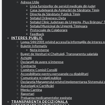
Adrese Utile
Lista furnizorilor de servicii medicale din județ
Casa Judeţeană de Asigurări de Sănătate Timiș
Direcția de Sănătate Publică Timiș
Spitalul Orășenesc Deta
Spitalul Clinic Judetean de Urgența „Pius Brânzeu” 
Spitalul Municipal de Urgență Timișoara
Protocoale de Colaborare
Feedback
INTERES PUBLIC
Legea 544/2001 privind accesul la informațiile de interes p
Buletin Informativ
Note interne
Buget de Venituri și Cheltuieli, Transparenta salariala
Achiziții
Declarații de avere si interese
Contracte
Comitete Comisii Consilii
Accesibilitate pentru persoanele cu dizabilitati
Comunicate și relații publice
Declaratia Managerului privind implementarea Sistemului 
Autorizații și Certificări
Meniu Cantina
Raportari
Preluarea medicamentelor expirate
TRANSPARENTA DECIZIONALA