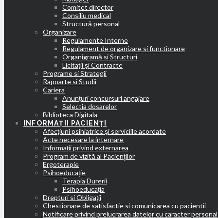
Comitet director
Consiliu medical
Structură personal
Organizare
Regulamente Interne
Regulament de organizare si functionare
Organigramă si Structuri
Licitații și Contracte
Programe si Strategii
Rapoarte si Studii
Cariera
Anunțuri concursuri angajare
Selectia dosarelor
Biblioteca Digitala
INFORMAȚII PACIENȚI
Afecțiuni psihiatrice și serviciile acordate
Acte necesare la internare
Informații privind externarea
Program de vizită al Pacienţilor
Ergoterapie
Psihoeducație
Terapia Durerii
Psihoeducația
Drepturi si Obligații
Chestionare de satisfactie si comunicarea cu pacientii
Notificare privind prelucrarea datelor cu caracter personal