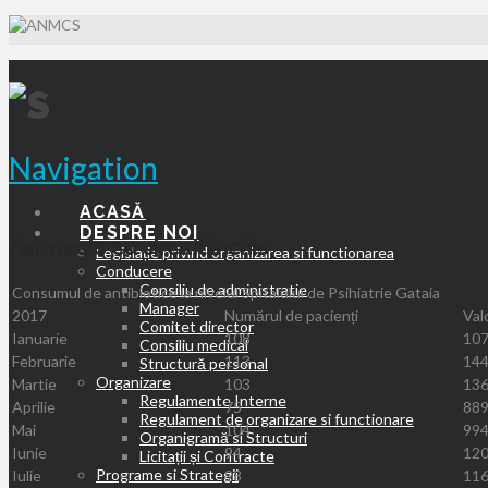
Navigation
ACASĂ
DESPRE NOI
Farmacie cu circuit închis
Legislație privind organizarea si functionarea
Conducere
Consiliu de administratie
Consumul de antibiotice la nivelul Spitalului de Psihiatrie Gataia
Manager
2017
Numărul de pacienți
Valo
Comitet director
Ianuarie
108
107
Consiliu medical
Februarie
113
144
Structură personal
Organizare
Martie
103
136
Regulamente Interne
Aprilie
75
889
Regulament de organizare si functionare
Mai
104
994
Organigramă si Structuri
Iunie
94
120
Licitații și Contracte
Programe si Strategii
Iulie
98
116