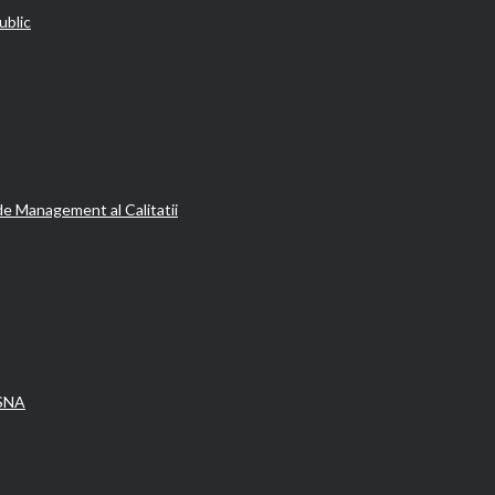
ublic
de Management al Calitatii
 SNA