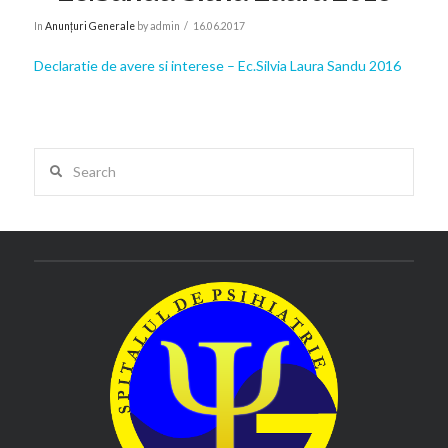
In
Anunțuri Generale
by admin
16.06.2017
Declaratie de avere si interese – Ec.Silvia Laura Sandu 2016
Search