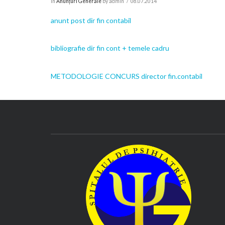
In
Anunțuri Generale
by admin
08.07.2014
anunt post dir fin contabil
bibliografie dir fin cont + temele cadru
METODOLOGIE CONCURS director fin.contabil