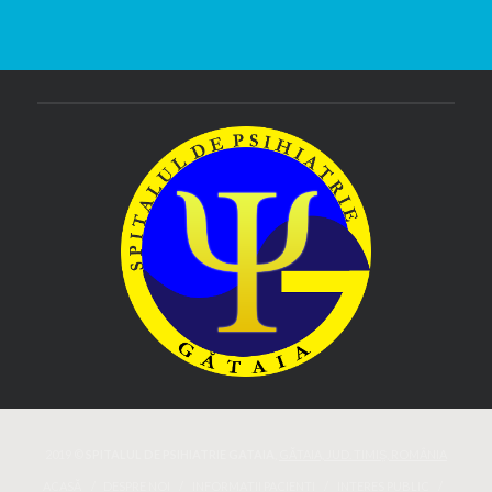
2019 ©
SPITALUL DE PSIHIATRIE GATAIA
,
GĂTAIA, JUD. TIMIȘ, ROMÂNIA
ACASĂ
DESPRE NOI
INFORMAȚII PACIENȚI
INTERES PUBLIC