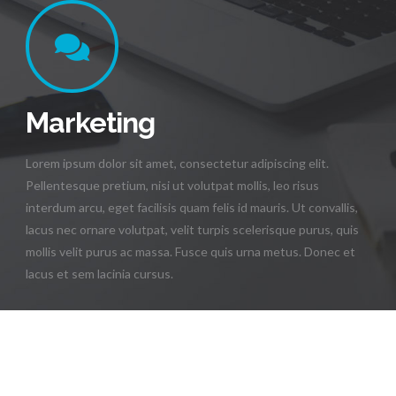
Marketing
Lorem ipsum dolor sit amet, consectetur adipiscing elit.
Pellentesque pretium, nisi ut volutpat mollis, leo risus
interdum arcu, eget facilisis quam felis id mauris. Ut convallis,
lacus nec ornare volutpat, velit turpis scelerisque purus, quis
mollis velit purus ac massa. Fusce quis urna metus. Donec et
lacus et sem lacinia cursus.