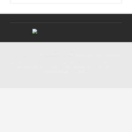
2019 ©
SPITALUL DE PSIHIATRIE GATAIA
,
GĂTAIA, JUD. TIMIȘ, ROMÂNIA
ACASĂ
DESPRE NOI
INFORMAȚII PACIENȚI
INTERES PUBLIC
TRANSPARENTA DECIZIONALA
INTEGRITATE INSTITUȚIONALĂ
LISTA GARZILOR
CONTACT