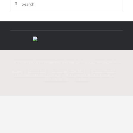
Search
2019 ©
SPITALUL DE PSIHIATRIE GATAIA
,
GĂTAIA, JUD. TIMIȘ, ROMÂNIA
ACASĂ
DESPRE NOI
INFORMAȚII PACIENȚI
INTERES PUBLIC
TRANSPARENTA DECIZIONALA
INTEGRITATE INSTITUȚIONALĂ
LISTA GARZILOR
CONTACT